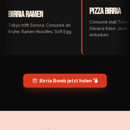
Pizza Birria
Birria Ramen
Consomé statt Toma
Tokyo trifft Sonora. Consomé als
Oaxaca-Käse. Jeden 
Brühe. Ramen-Noodles. Soft Egg.
eintunken.
Birria Bomb jetzt holen
💣