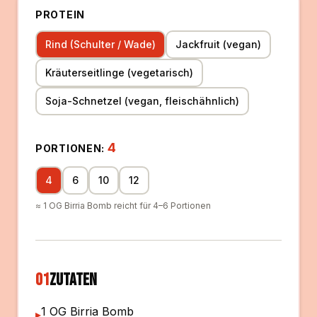
PROTEIN
Rind (Schulter / Wade)
Jackfruit (vegan)
Kräuterseitlinge (vegetarisch)
Soja-Schnetzel (vegan, fleischähnlich)
4
PORTIONEN
:
4
6
10
12
≈ 1 OG Birria Bomb reicht für 4–6 Portionen
01
Zutaten
1 OG Birria Bomb
▸