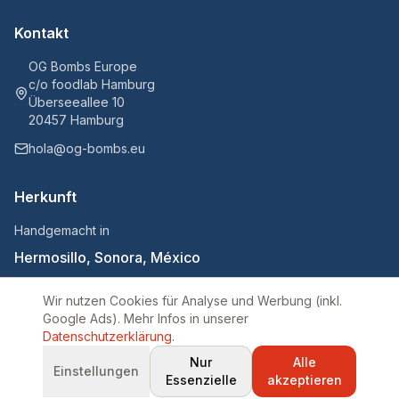
Kontakt
OG Bombs Europe
c/o foodlab Hamburg
Überseeallee 10
20457 Hamburg
hola@og-bombs.eu
Herkunft
Handgemacht in
Hermosillo, Sonora, México
Wir nutzen Cookies für Analyse und Werbung (inkl.
Google Ads). Mehr Infos in unserer
© 2025 OG Bombs. Alle Rechte vorbehalten.
Datenschutzerklärung
.
Von Sonora in die Welt 🌶️
Nur
Alle
Einstellungen
Essenzielle
akzeptieren